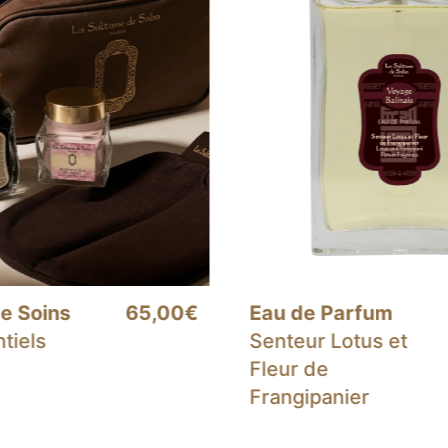
arfum
89,00€
Trousse Iconique
otus et
ier