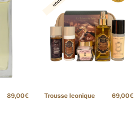
69,00€
Crème Lavante
32,00€
pour les Mains
Senteur
Ayurvédique
Oriental Ambre