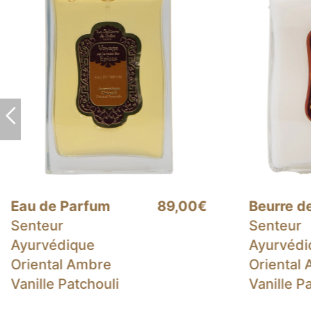
Beurre de Karité
40,00€
Coffret 
Senteur
Parfum
Ayurvédique
Senteur
Oriental Ambre
Ayurvédi
Vanille Patchouli
Oriental
Vanille P