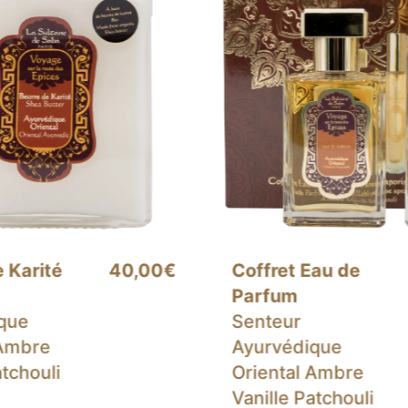
Eau de
59,00€
Brume Parfumée
Hydratante
Ayurvédique
que
Oriental Ambre
 Ambre
Vanille Patchouli
atchouli