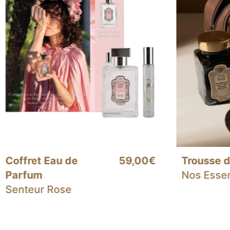
Trousse de Soins
65,00€
Eau de P
Nos Essentiels
Senteur L
Fleur de
Frangipan