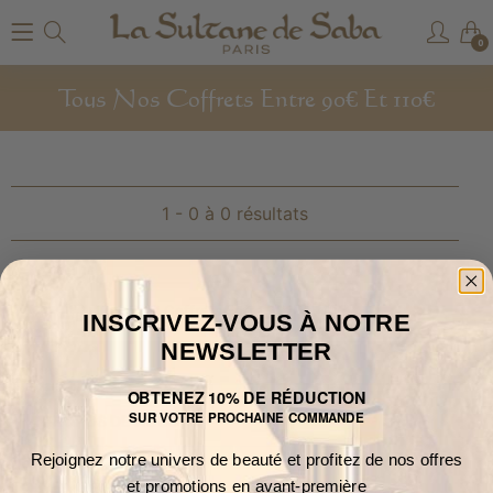
0
-->
Tous Nos Coffrets Entre 90€ Et 110€
1 - 0 à 0 résultats
Accueil
Tous Nos Coffrets Entre 90€ Et 110€
INSCRIVEZ-VOUS À NOTRE
NEWSLETTER
OBTENEZ 10% DE RÉDUCTION
SUR VOTRE PROCHAINE COMMANDE
À PROPOS DE NOUS
Rejoignez notre univers de beauté et profitez de nos offres
OÙ NOUS TROUVER
et promotions en avant-première